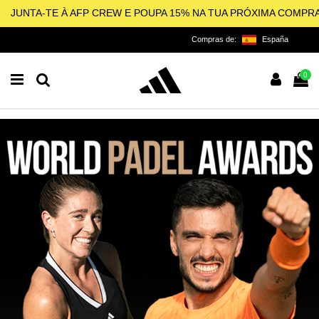
JUNTA-TE À AFP CREW E POUPA 15% NA TUA PRÓXIMA COMPR
Compras de:
España
0