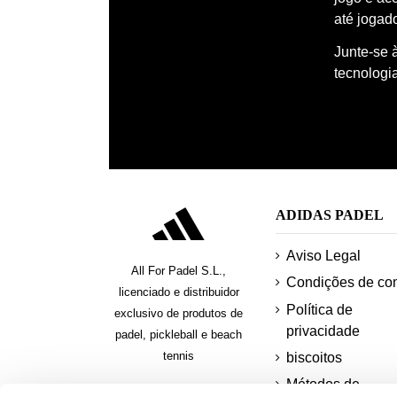
até jogado
Junte-se 
tecnologi
ADIDAS PADEL
Aviso Legal
All For Padel S.L.,
Condições de co
licenciado e distribuidor
Política de
exclusivo de produtos de
privacidade
padel, pickleball e beach
tennis
biscoitos
Métodos de