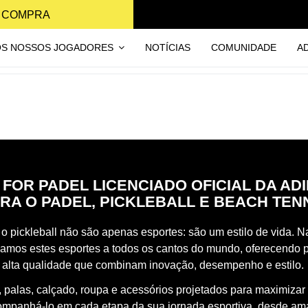
A COMPRA
OS NOSSOS JOGADORES
NOTÍCIAS
COMUNIDADE
A
 FOR PADEL LICENCIADO OFICIAL DA AD
RA O PADEL, PICKLEBALL E BEACH TEN
o pickleball não são apenas esportes: são um estilo de vida. Na
vamos estes esportes a todos os cantos do mundo, oferecendo 
 alta qualidade que combinam inovação, desempenho e estilo.
 palas, calçado, roupa e acessórios projetados para maximizar
ompanhá-lo em cada etapa da sua jornada esportiva, desde a