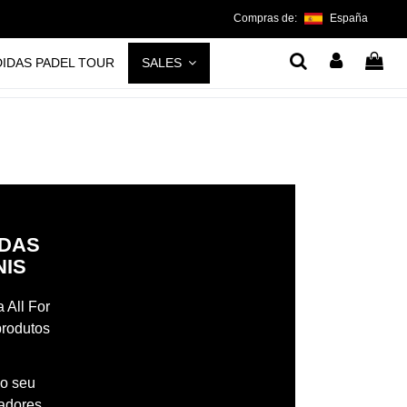
Compras de:
España
DIDAS PADEL TOUR
SALES
IDAS
NIS
 All For
produtos
 o seu
madores