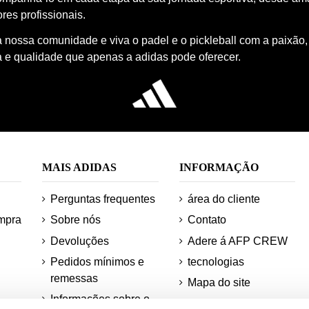
res profissionais.
à nossa comunidade e viva o padel e o pickleball com a paixão,
a e qualidade que apenas a adidas pode oferecer.
MAIS ADIDAS
INFORMAÇÃO
Perguntas frequentes
área do cliente
mpra
Sobre nós
Contato
Devoluções
Adere á AFP CREW
Pedidos mínimos e
tecnologias
remessas
Mapa do site
Informações sobre o
Desconto para