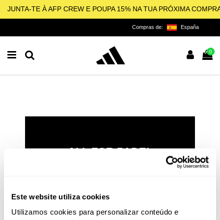
JUNTA-TE À AFP CREW E POUPA 15% NA TUA PRÓXIMA COMPR
Compras de:
España
0
ALL FOR PADEL
LICENCIADO OFICIAL DA
ADIDAS PARA O PADEL,
PICKLEBALL E BEACH
Este website utiliza cookies
TENNIS
Utilizamos cookies para personalizar conteúdo e
O padel e o pickleball não são apenas esportes: