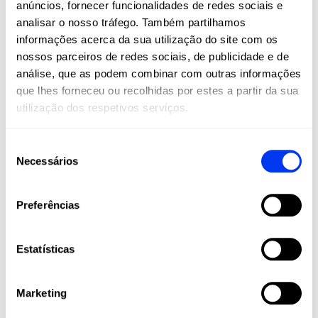
anúncios, fornecer funcionalidades de redes sociais e
são um estilo de vida. Na All For Padel, levamos
analisar o nosso tráfego. Também partilhamos
estes esportes a todos os cantos do mundo,
informações acerca da sua utilização do site com os
oferecendo produtos adidas de alta qualidade
nossos parceiros de redes sociais, de publicidade e de
que combinam inovação, desempenho e estilo.
análise, que as podem combinar com outras informações
Raquetes, palas, calçado, roupa e acessórios
que lhes forneceu ou recolhidas por estes a partir da sua
projetados para maximizar o seu jogo e
utilização dos respetivos serviços.
acompanhá-lo em cada etapa da sua jornada
esportiva, desde amadores até jogadores
profissionais.
Seleção
Necessários
de
Junte-se à nossa comunidade e viva o padel e
o pickleball com a paixão, tecnologia e
consentimento
qualidade que apenas a adidas pode oferecer.
Preferências
Estatísticas
Marketing