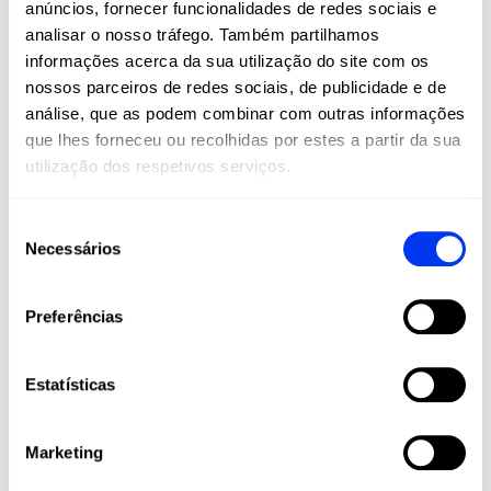
anúncios, fornecer funcionalidades de redes sociais e
são um estilo de vida. Na All For Padel, levamos
analisar o nosso tráfego. Também partilhamos
estes esportes a todos os cantos do mundo,
informações acerca da sua utilização do site com os
oferecendo produtos adidas de alta qualidade
nossos parceiros de redes sociais, de publicidade e de
que combinam inovação, desempenho e estilo.
análise, que as podem combinar com outras informações
Raquetes, palas, calçado, roupa e acessórios
que lhes forneceu ou recolhidas por estes a partir da sua
projetados para maximizar o seu jogo e
utilização dos respetivos serviços.
acompanhá-lo em cada etapa da sua jornada
esportiva, desde amadores até jogadores
profissionais.
Seleção
Necessários
de
Junte-se à nossa comunidade e viva o padel e
o pickleball com a paixão, tecnologia e
consentimento
qualidade que apenas a adidas pode oferecer.
Preferências
Estatísticas
Marketing