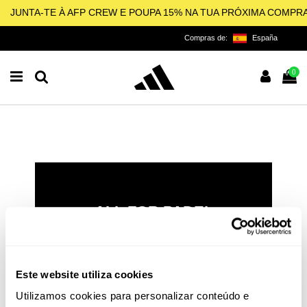
JUNTA-TE À AFP CREW E POUPA 15% NA TUA PRÓXIMA COMPR
Compras de:
España
0
ALL FOR PADEL
LICENCIADO OFICIAL DA
ADIDAS PARA O PADEL,
PICKLEBALL E BEACH
Este website utiliza cookies
TENNIS
Utilizamos cookies para personalizar conteúdo e
O padel e o pickleball não são apenas esportes: