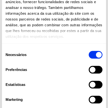
anúncios, fornecer funcionalidades de redes sociais e
são um estilo de vida. Na All For Padel, levamos
analisar o nosso tráfego. Também partilhamos
estes esportes a todos os cantos do mundo,
informações acerca da sua utilização do site com os
oferecendo produtos adidas de alta qualidade
nossos parceiros de redes sociais, de publicidade e de
que combinam inovação, desempenho e estilo.
análise, que as podem combinar com outras informações
Raquetes, palas, calçado, roupa e acessórios
que lhes forneceu ou recolhidas por estes a partir da sua
projetados para maximizar o seu jogo e
utilização dos respetivos serviços.
acompanhá-lo em cada etapa da sua jornada
esportiva, desde amadores até jogadores
profissionais.
Seleção
Necessários
de
Junte-se à nossa comunidade e viva o padel e
o pickleball com a paixão, tecnologia e
consentimento
qualidade que apenas a adidas pode oferecer.
Preferências
Estatísticas
Marketing