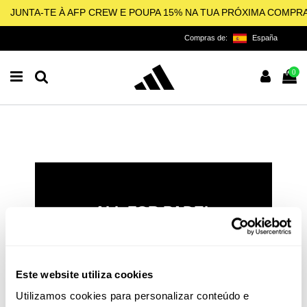
JUNTA-TE À AFP CREW E POUPA 15% NA TUA PRÓXIMA COMPR
Compras de:
España
0
ALL FOR PADEL
LICENCIADO OFICIAL DA
ADIDAS PARA O PADEL,
PICKLEBALL E BEACH
Este website utiliza cookies
TENNIS
Utilizamos cookies para personalizar conteúdo e
O padel e o pickleball não são apenas esportes: