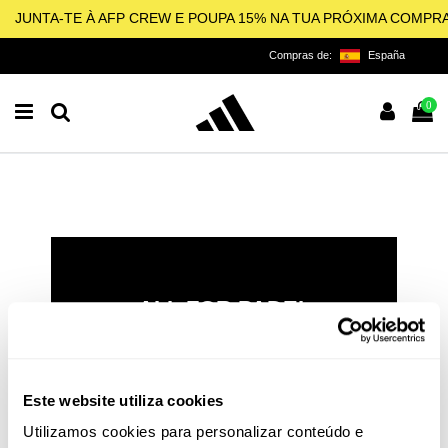
JUNTA-TE À AFP CREW E POUPA 15% NA TUA PRÓXIMA COMPR
Compras de:
España
0
ALL FOR PADEL
LICENCIADO OFICIAL DA
ADIDAS PARA O PADEL,
PICKLEBALL E BEACH
Este website utiliza cookies
TENNIS
Utilizamos cookies para personalizar conteúdo e
O padel e o pickleball não são apenas esportes: