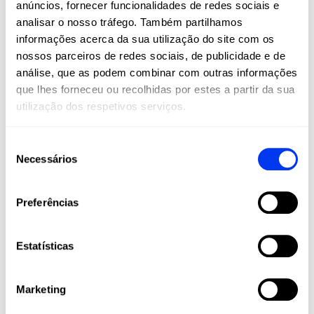
anúncios, fornecer funcionalidades de redes sociais e
são um estilo de vida. Na All For Padel, levamos
analisar o nosso tráfego. Também partilhamos
estes esportes a todos os cantos do mundo,
informações acerca da sua utilização do site com os
oferecendo produtos adidas de alta qualidade
nossos parceiros de redes sociais, de publicidade e de
que combinam inovação, desempenho e estilo.
análise, que as podem combinar com outras informações
Raquetes, palas, calçado, roupa e acessórios
que lhes forneceu ou recolhidas por estes a partir da sua
projetados para maximizar o seu jogo e
utilização dos respetivos serviços.
acompanhá-lo em cada etapa da sua jornada
esportiva, desde amadores até jogadores
profissionais.
Seleção
Necessários
de
Junte-se à nossa comunidade e viva o padel e
o pickleball com a paixão, tecnologia e
consentimento
qualidade que apenas a adidas pode oferecer.
Preferências
Estatísticas
Marketing