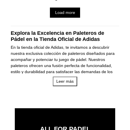
Load more
Explora la Excelencia en Paleteros de
Pádel en la Tienda Oficial de Adidas
En la tienda oficial de Adidas, te invitamos a descubrir
nuestra exclusiva colección de paleteros diseñados para
acompañar y potenciar tu juego de pádel. Nuestros
paleteros ofrecen una fusión perfecta de funcionalidad,
estilo y durabilidad para satisfacer las demandas de los
jugadores más exigentes.
Leer más
Estilo y Funcionalidad Unificados en Nuestros
Paleteros de Pádel
Diseño Innovador:
Cada paletero ha sido
meticulosamente diseñado con compartimentos
específicos para transportar tus raquetas, calzado,
pelotas y accesorios de forma organizada y segura.
Su distribución inteligente permite un fácil acceso y
ALL FOR PADEL