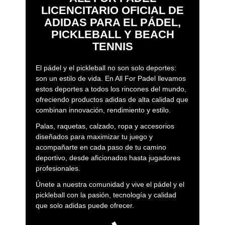
una protección óptima para tu equipamiento.
LICENCITARIO OFICIAL DE
Comodidad sin Complicaciones:
Con correas
ADIDAS PARA EL PÁDEL,
acolchadas y ajustables, nuestros paleteros
PICKLEBALL Y BEACH
aseguran un transporte cómodo y ergonómico.
TENNIS
Además, su diseño versátil te ofrece la opción de
llevarlo como mochila o con asas para adaptarse a
tu preferencia.
El pádel y el pickleball no son solo deportes:
Calidad Adidas Garantizada:
Fabricados con
son un estilo de vida. En All For Padel llevamos
materiales de alta calidad y durabilidad, nuestros
estos deportes a todos los rincones del mundo,
paleteros son resistentes y están diseñados para
ofreciendo productos adidas de alta calidad que
resistir el uso intensivo, proporcionando una
combinan innovación, rendimiento y estilo.
protección fiable para tu equipamiento.
Palas, raquetas, calzado, ropa y accesorios
Elige tu Estilo, Encuentra tu Compañero Perfecto
diseñados para maximizar tu juego y
de Juego
acompañarte en cada paso de tu camino
Explora nuestra variada colección de paleteros que ofrece
deportivo, desde aficionados hasta jugadores
una amplia gama de estilos, colores y tamaños. Desde
profesionales.
diseños clásicos y sobrios hasta opciones modernas y
Únete a nuestra comunidad y vive el pádel y el
vanguardistas, encontrarás el paletero ideal que refleje tu
pickleball con la pasión, tecnología y calidad
estilo y se adapte a tus necesidades en la pista.
que solo adidas puede ofrecer.
Adquiere tu Paletero de Pádel Adidas en la
Tienda Oficial