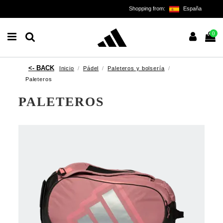
Shopping from:
España
0
Inicio
Pádel
Paleteros y bolsería
Paleteros
PALETEROS