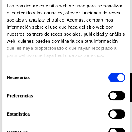
Las cookies de este sitio web se usan para personalizar
añadir al carrito
el contenido y los anuncios, ofrecer funciones de redes
sociales y analizar el tráfico. Además, compartimos
información sobre el uso que haga del sitio web con
nuestros partners de redes sociales, publicidad y análisis
web, quienes pueden combinarla con otra información
que les haya proporcionado o que hayan recopilado a
partir del uso que haya hecho de sus servicios.
Selección
Necesarias
FILTER
de
consentimiento
Preferencias
Estadística
Paleteros
€45.00
Paletero adidas Control Black 2026
añadir al carrito