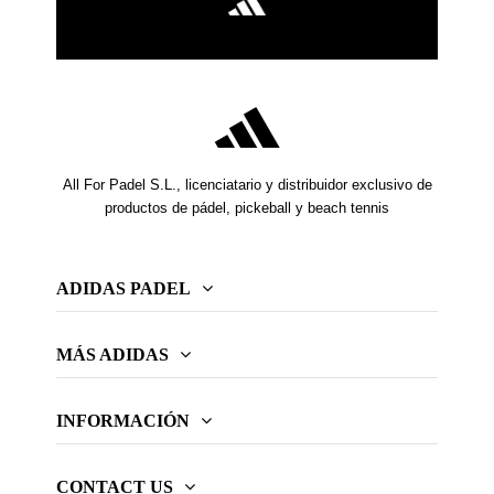
Con el sello de calidad de Adidas, nuestros paleteros
están diseñados para brindarte comodidad, estilo y
funcionalidad en la cancha. No busques más, el
compañero perfecto para elevar tu experiencia de juego lo
encuentras en nuestra Tienda Oficial de Adidas.
All For Padel S.L., licenciatario y distribuidor exclusivo de
productos de pádel, pickeball y beach tennis
ADIDAS PADEL
MÁS ADIDAS
INFORMACIÓN
CONTACT US