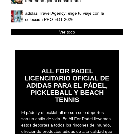
fenómeno global consolidado
adidas Travel Agency: elige tu viaje con la
colección PRO-EDT 2026
Ver todo
ALL FOR PADEL
LICENCITARIO OFICIAL DE
ADIDAS PARA EL PÁDEL,
PICKLEBALL Y BEACH
TENNIS
El pádel y el pickleball no son solo deportes:
son un estilo de vida. En All For Padel llevamos
estos deportes a todos los rincones del mundo,
ofreciendo productos adidas de alta calidad que