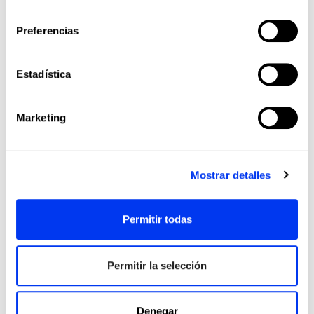
consentimiento
Preferencias
Los clientes que compraron este producto también
Estadística
han comprado...
-35%
-35
Marketing
AGOTADO
Mostrar detalles
Permitir todas
Permitir la selección
Agotado
Denegar