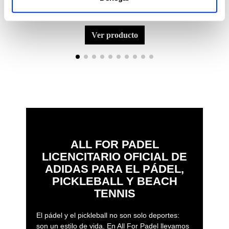
Accesorios Pádel
Pale
€14.30
Zapatillero adidas Negro/Rojo 3.4-Ale Galán
Bols
€22.00
ver producto
ALL FOR PADEL
LICENCITARIO OFICIAL DE
ADIDAS PARA EL PÁDEL,
PICKLEBALL Y BEACH
TENNIS
El pádel y el pickleball no son solo deportes:
son un estilo de vida. En All For Padel llevamos