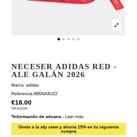
NECESER ADIDAS RED -
ALE GALÁN 2026
Marca:
adidas
Referencia
AB5NA3U22
€18.00
IVA incluido
*Información de aduana -
Leer más
Únete a la afp crew y ahorra 15% en tu siguiente
compra