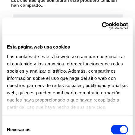
Los clientes que compraron este producto también
han comprado...
-35
Esta página web usa cookies
Las cookies de este sitio web se usan para personalizar
el contenido y los anuncios, ofrecer funciones de redes
sociales y analizar el tráfico. Además, compartimos
información sobre el uso que haga del sitio web con
nuestros partners de redes sociales, publicidad y análisis
web, quienes pueden combinarla con otra información
que les haya proporcionado o que hayan recopilado a
partir del uso que haya hecho de sus servicios.
Accesorios Pádel
Pale
€8.50
Overgrip Set 3 unidades
Bols
Selección
ver tallas
Necesarias
de