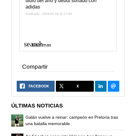
título del año y debut soñado con
adidas
Publicado : 2026-02-16 11:17:05
search
Leer mas
Compartir
FACEBOOK
X
ÚLTIMAS NOTICIAS
Galán vuelve a reinar: campeón en Pretoria tras
una batalla memorable