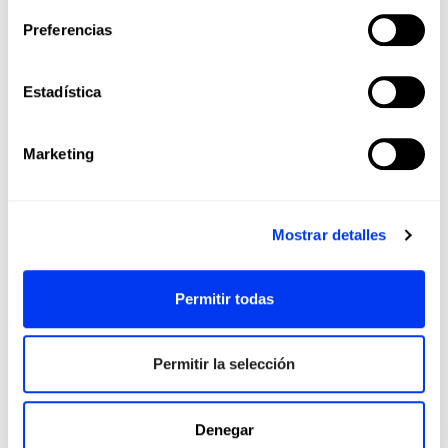
-60
Preferencias
Estadística
Marketing
Mostrar detalles
Permitir todas
Calcetines
Páde
€18.00
Calcetines adidas Tennis Crw
Bol
Permitir la selección
ver tallas
Denegar