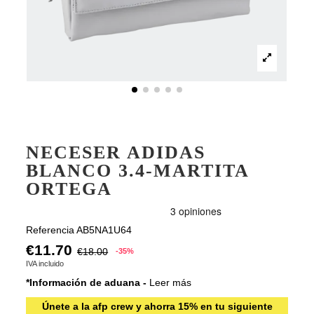
NECESER ADIDAS
BLANCO 3.4-MARTITA
ORTEGA
Referencia
AB5NA1U64
€11.70
€18.00
-35%
IVA incluido
*Información de aduana -
Leer más
Únete a la afp crew y ahorra 15% en tu siguiente