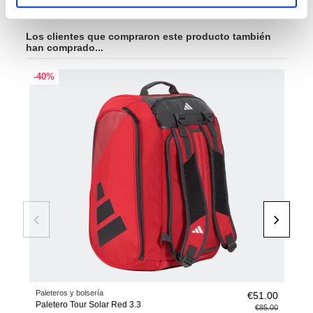
Los clientes que compraron este producto también
han comprado...
-40%
-20
Paleteros y bolsería
Acce
€51.00
Paletero Tour Solar Red 3.3
Mon
€85.00