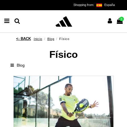
Shopping from:
España
0
Inicio
Blog
Físico
Físico
Blog