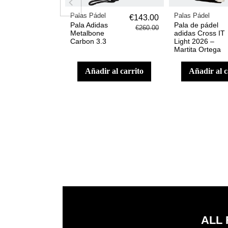
Palas Pádel
Palas Pádel
€143.00
Pala Adidas
Pala de pádel
€260.00
Metalbone
adidas Cross IT
Carbon 3.3
Light 2026 –
Martita Ortega
añadir al carrito
añadir al 
ALL 