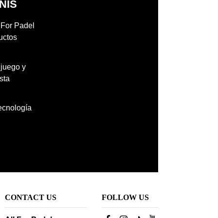
NIS
l For Padel
uctos
 juego y
sta
tecnología
CONTACT US
FOLLOW US