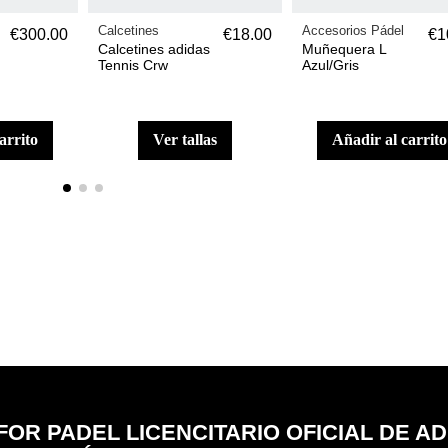
Calcetines
Accesorios Pádel
€300.00
€18.00
€1
Calcetines adidas
Muñequera L
Tennis Crw
Azul/Gris
carrito
ver tallas
añadir al carrito
FOR PADEL LICENCITARIO OFICIAL DE A