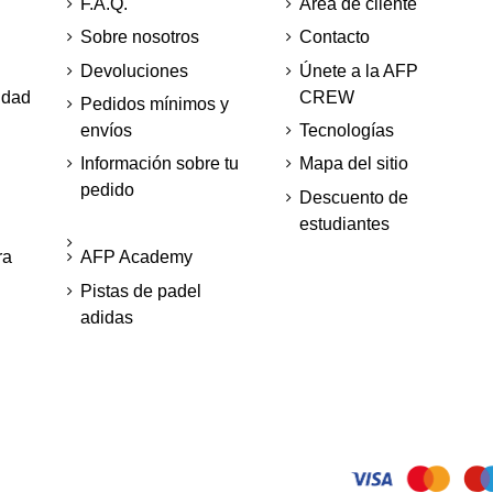
F.A.Q.
Area de cliente
Sobre nosotros
Contacto
Devoluciones
Únete a la AFP
idad
CREW
Pedidos mínimos y
envíos
Tecnologías
Información sobre tu
Mapa del sitio
pedido
Descuento de
estudiantes
ra
AFP Academy
Pistas de padel
adidas