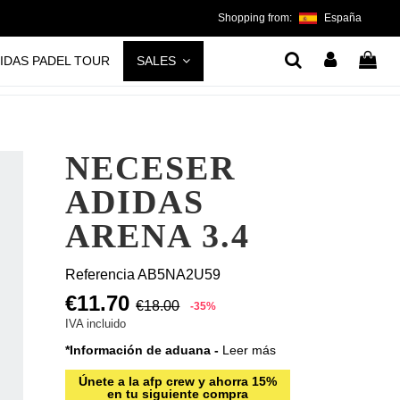
Shopping from:
España
IDAS PADEL TOUR
SALES
NECESER
ADIDAS
ARENA 3.4
Referencia
AB5NA2U59
€11.70
€18.00
-35%
IVA incluido
*Información de aduana -
Leer más
Únete a la afp crew y ahorra 15%
en tu siguiente compra