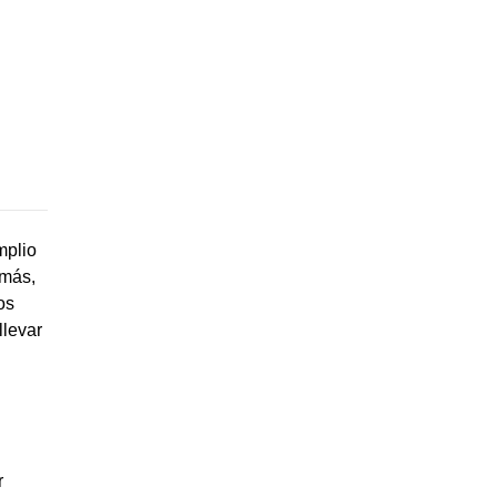
mplio
emás,
os
llevar
r