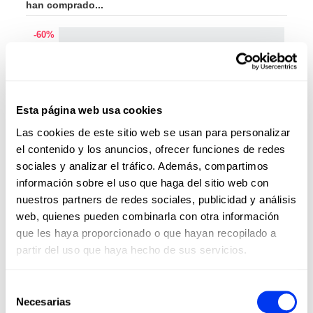
han comprado...
-60%
Esta página web usa cookies
Las cookies de este sitio web se usan para personalizar
el contenido y los anuncios, ofrecer funciones de redes
sociales y analizar el tráfico. Además, compartimos
información sobre el uso que haga del sitio web con
nuestros partners de redes sociales, publicidad y análisis
web, quienes pueden combinarla con otra información
que les haya proporcionado o que hayan recopilado a
partir del uso que haya hecho de sus servicios.
Pádel
Pale
€26.00
Mochila Multigame Greenpadel
Pale
€65.00
Selección
añadir al carrito
Necesarias
de