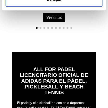
Ropa de padel
Acce
€38.50
Camiseta sin mangas adidas Mid-Length Tennis
Ove
€55.00
Climacool
ver tallas
ALL FOR PADEL
LICENCITARIO OFICIAL DE
ADIDAS PARA EL PÁDEL,
PICKLEBALL Y BEACH
TENNIS
El pádel y el pickleball no son solo deportes:
son un estilo de vida. En All For Padel llevamos