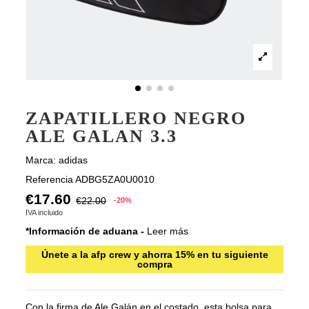
ZAPATILLERO NEGRO
ALE GALAN 3.3
Marca:
adidas
Referencia
ADBG5ZA0U0010
€17.60
€22.00
-20%
IVA incluido
*Información de aduana -
Leer más
Únete a la afp crew y ahorra 15% en tu siguiente
compra
Con la firma de Ale Galán en el costado, esta bolsa para