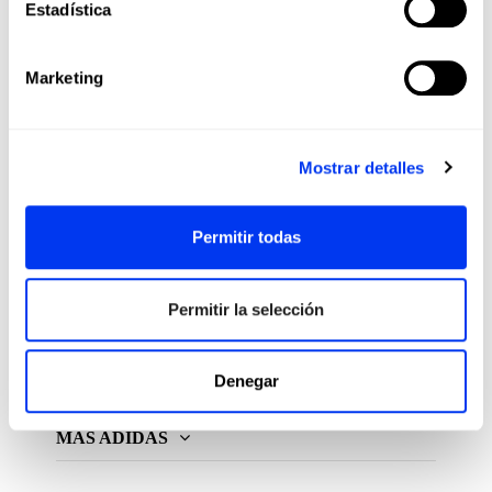
Estadística
pickleball con la pasión, tecnología y calidad
que solo adidas puede ofrecer.
Marketing
Mostrar detalles
Permitir todas
All For Padel S.L., licenciatario y distribuidor exclusivo de
productos de pádel, pickeball y beach tennis
Permitir la selección
ADIDAS PADEL
Denegar
MÁS ADIDAS