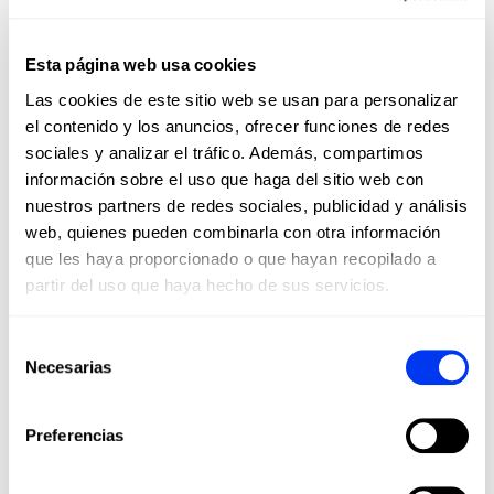
Esta página web usa cookies
ALL FOR PADEL
Las cookies de este sitio web se usan para personalizar
LICENCITARIO OFICIAL DE
el contenido y los anuncios, ofrecer funciones de redes
ADIDAS PARA EL PÁDEL,
sociales y analizar el tráfico. Además, compartimos
PICKLEBALL Y BEACH
información sobre el uso que haga del sitio web con
TENNIS
nuestros partners de redes sociales, publicidad y análisis
web, quienes pueden combinarla con otra información
El pádel y el pickleball no son solo deportes:
son un estilo de vida. En All For Padel llevamos
que les haya proporcionado o que hayan recopilado a
estos deportes a todos los rincones del mundo,
partir del uso que haya hecho de sus servicios.
ofreciendo productos adidas de alta calidad que
combinan innovación, rendimiento y estilo.
Selección
Palas, raquetas, calzado, ropa y accesorios
Necesarias
de
diseñados para maximizar tu juego y
consentimiento
acompañarte en cada paso de tu camino
deportivo, desde aficionados hasta jugadores
Preferencias
profesionales.
Únete a nuestra comunidad y vive el pádel y el