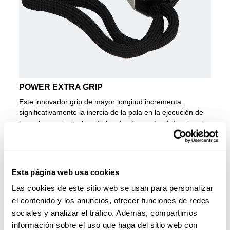
POWER EXTRA GRIP
Este innovador grip de mayor longitud incrementa
significativamente la inercia de la pala en la ejecución de
los golpes, principalmente los de ataque. La distancia más
larga de lo habitual entre la parte inferior de la
empuñadura y el límite superior de la cabeza favorece una
mayor velocidad de golpeo y unos impactos más
poderosos.
Esta página web usa cookies
PALA ADIDAS CROSS IT
Las cookies de este sitio web se usan para personalizar
CARBON-MAXI ARCE
el contenido y los anuncios, ofrecer funciones de redes
sociales y analizar el tráfico. Además, compartimos
La Cross It Carbon es una de las grandes novedades de
información sobre el uso que haga del sitio web con
la colección adidas para 2025, desarrollada junto a Maxi