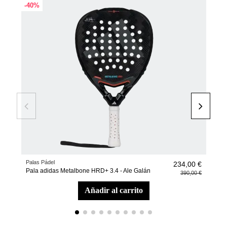
-40%
-40
Palas Pádel
Pala
234,00 €
Pala adidas Metalbone HRD+ 3.4 - Ale Galán
Pal
390,00 €
añadir al carrito