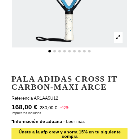
PALA ADIDAS CROSS IT
CARBON-MAXI ARCE
Referencia
AR1AA5U12
168,00 €
280,00 €
-40%
Impuestos incluidos
*Información de aduana -
Leer más
Únete a la afp crew y ahorra 15% en tu siguiente
compra