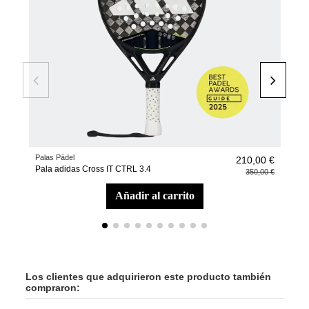
Palas Pádel
Toda
210,00 €
Pala adidas Cross IT CTRL 3.4
Essn
350,00 €
añadir al carrito
Los clientes que adquirieron este producto también
compraron: