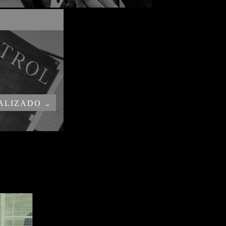
NALIZADO
→