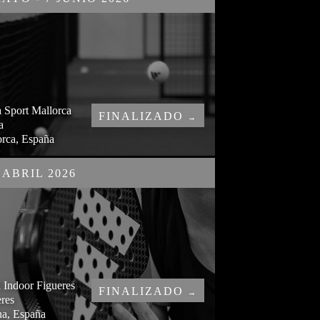
 Sport Mallorca
FINALIZADO
→
a
orca, España
 ABRIL 2026
 Indoor Figueres
FINALIZADO
→
res
na, España