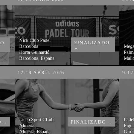
Nick Club Padel
DO
FINALIZADO
Barcelona
Mega
→
Horta-Guinardó
Palm
Barcelona, España
Mall
17-19 ABRIL 2026
9-12
Liceo Sport CLub
Pádel
O
FINALIZADO
→
→
Almería
Figue
Almería, España
Giro