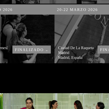
 2026
20-22 MARZO 2026
emesí
Ciudad De La Raqueta
FINALIZADO
FI
→
Madrid
Madrid, España