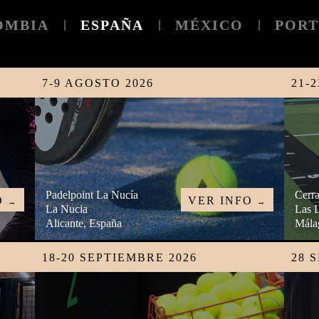
OMBIA
ESPAÑA
MÉXICO
POR
|
|
|
7-9 AGOSTO 2026
21-
Padelpoint La Nucía
Cerr
O
VER INFO
→
→
La Nucia
Las 
Alicante, España
Mála
18-20 SEPTIEMBRE 2026
28 