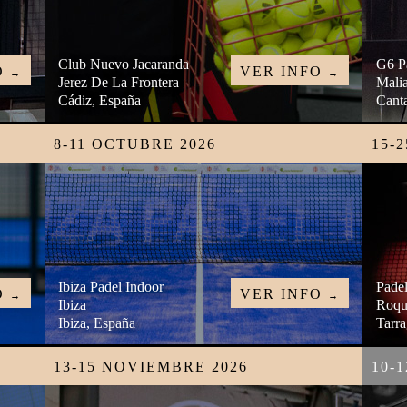
Club Nuevo Jacaranda
G6 P
O
VER INFO
→
→
Jerez De La Frontera
Mali
Cádiz, España
Canta
8-11 OCTUBRE 2026
15-
Ibiza Padel Indoor
Padel
O
VER INFO
→
→
Ibiza
Roqu
Ibiza, España
Tarr
13-15 NOVIEMBRE 2026
10-1