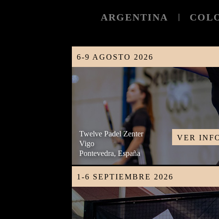
ARGENTINA
COL
|
6-9 AGOSTO 2026
Twelve Padel Zenter
VER INF
Vigo
Pontevedra, España
1-6 SEPTIEMBRE 2026