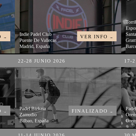
Torr
Espor
Indie Padel Club
Sant
O
VER INFO
→
→
Puente De Vallecas
Gram
Madrid, España
Barc
22-28 JUNIO 2026
17-2
Padel Bizkaia
Padel
O
FINALIZADO
→
→
Zamudio
Oren
Bilbao, España
Oren
11-14 JUNIO 2026
30 