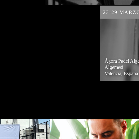
23-29 MARZO
Ágora Padel Alg
Algemesí
Valencia, España