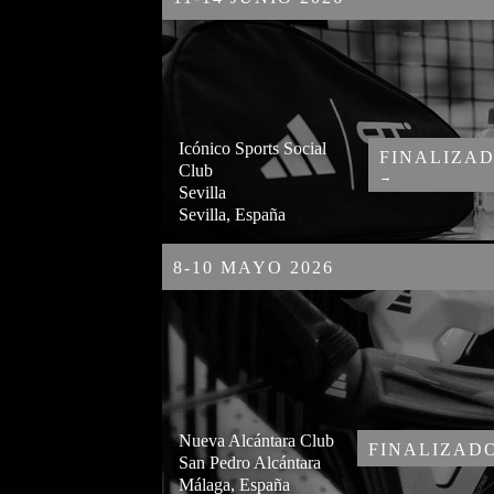
Icónico Sports Social
FINALIZA
Club
→
Sevilla
Sevilla, España
8-10 MAYO 2026
Nueva Alcántara Club
FINALIZAD
San Pedro Alcántara
Málaga, España