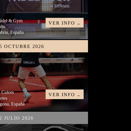
ádel & Gym
VER INFO
→
año
bria, España
25 OCTUBRE 2026
 Colors
VER INFO
→
etes
agona, España
2 JULIO 2026