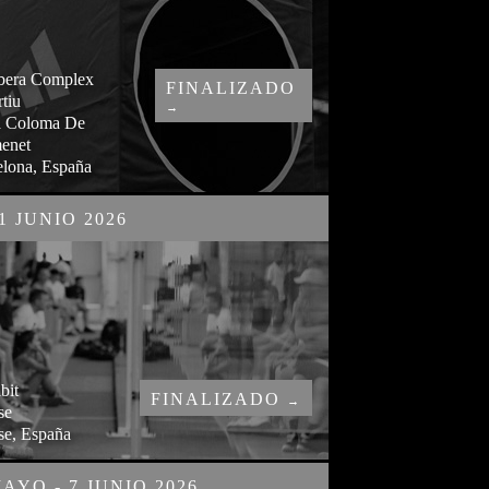
ibera Complex
FINALIZADO
tiu
→
a Coloma De
enet
elona, España
1 JUNIO 2026
bit
FINALIZADO
→
se
se, España
MAYO - 7 JUNIO 2026