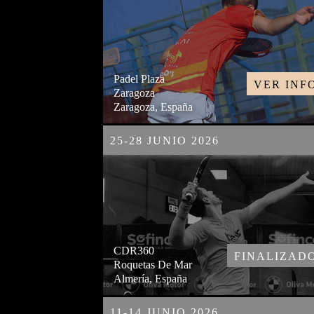
Padel Plaza
VER INF
Zaragoza
Zaragoza, España
25-28 JUNIO 2026
CDR360
FINALIZAD
Roquetas De Mar
Almería, España
11-14 JUNIO 2026