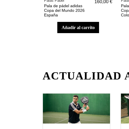
Palas Pádel
Pala
160,00 €
Pala de pádel adidas
Pala
Copa del Mundo 2026
Cop
España
Col
añadir al carrito
ACTUALIDAD 