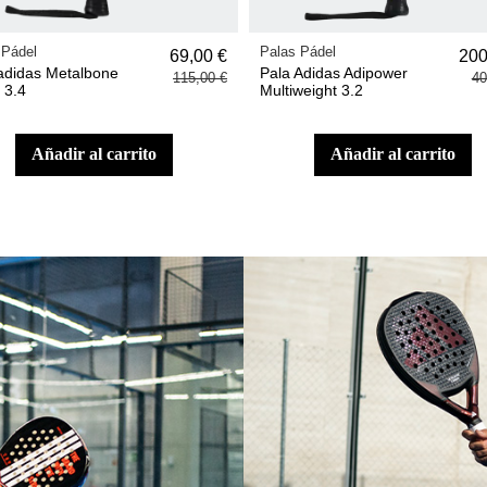
 las palas de pádel
Palas Pádel
137,50 €
209
va LTD edición
Pala Adidas Metalbone 3.3
250,00 €
38
ada
añadir al carrito
añadir al carrito