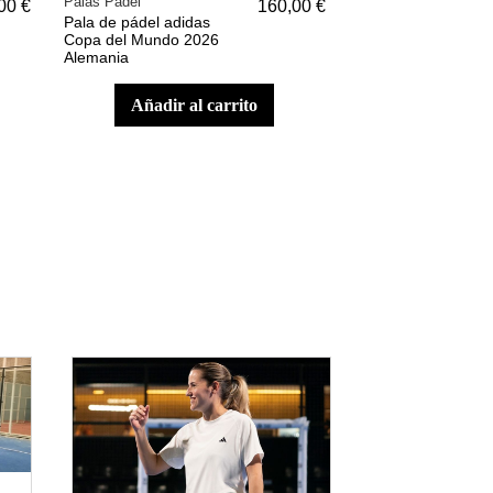
Palas Pádel
Palas Pádel
00 €
160,00 €
Pala de pádel adidas
Pala de pádel adid
Copa del Mundo 2026
Copa del Mundo 2
Alemania
Inglaterra
añadir al carrito
añadir a