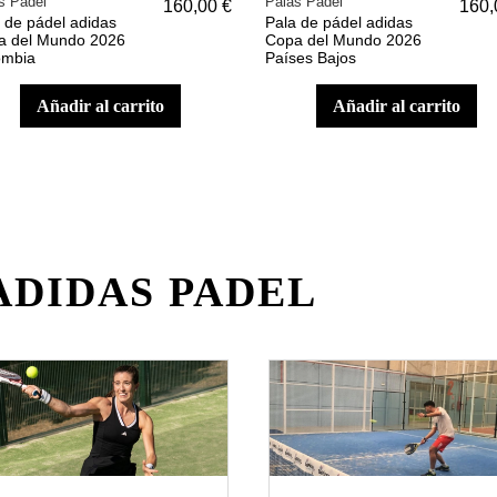
s Pádel
Palas Pádel
160,00 €
160,
 de pádel adidas
Pala de pádel adidas
a del Mundo 2026
Copa del Mundo 2026
ombia
Países Bajos
añadir al carrito
añadir al carrito
ADIDAS PADEL