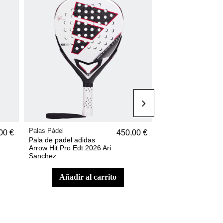
Palas Pádel
Ropa de pádel
00 €
450,00 €
Pala de padel adidas
Camiseta de pádel 
Arrow Hit Pro Edt 2026 Ari
Ale Galán
Sanchez
añadir al carrito
ver 