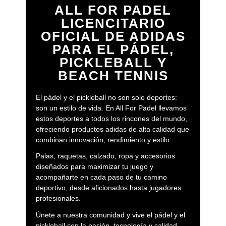
adaptan a diferentes niveles y necesidades. Sus
ALL FOR PADEL
estructuras combinan materiales resistentes y flexibles
LICENCITARIO
que optimizan la durabilidad y el confort, mientras que sus
OFICIAL DE ADIDAS
núcleos y puntos dulces están configurados para
maximizar la estabilidad y la facilidad de manejo. Esto
PARA EL PÁDEL,
permite que cada pala responda de forma consistente
PICKLEBALL Y
tanto en golpes de ataque como en situaciones
BEACH TENNIS
defensivas.
Los modelos de la gama comparten una filosofía común:
El pádel y el pickleball no son solo deportes:
ofrecer una pala equilibrada, moderna y preparada para
son un estilo de vida. En All For Padel llevamos
acompañar la evolución del jugador. Su diseño, basado en
estos deportes a todos los rincones del mundo,
geometrías versátiles y sensaciones muy controlables, las
ofreciendo productos adidas de alta calidad que
convierte en una opción ideal para quienes buscan un
combinan innovación, rendimiento y estilo.
rendimiento fiable en todas las fases del juego. Con
Palas, raquetas, calzado, ropa y accesorios
ARROW HIT, adidas pádel da un paso adelante al ofrecer
diseñados para maximizar tu juego y
una gama capaz de adaptarse al jugador y no al revés,
acompañarte en cada paso de tu camino
impulsando un estilo de juego más personalizable,
deportivo, desde aficionados hasta jugadores
cómodo y eficiente.
profesionales.
Únete a nuestra comunidad y vive el pádel y el
pickleball con la pasión, tecnología y calidad