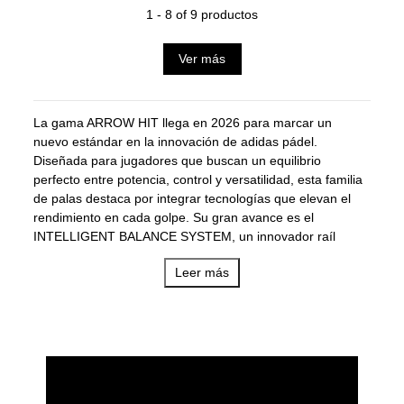
1 - 8 of 9 productos
Ver más
La gama ARROW HIT llega en 2026 para marcar un
nuevo estándar en la innovación de adidas pádel.
Diseñada para jugadores que buscan un equilibrio
perfecto entre potencia, control y versatilidad, esta familia
de palas destaca por integrar tecnologías que elevan el
rendimiento en cada golpe. Su gran avance es el
INTELLIGENT BALANCE SYSTEM, un innovador raíl
situado en cada lateral de la pala que permite desplazar
Leer más
un peso de 9 gramos sin posiciones predeterminadas.
Con ello, el jugador puede modificar el balance según sus
preferencias, adaptando la pala a un estilo más ofensivo o
más de control en cuestión de segundos.
La gama ARROW HIT está pensada para ofrecer una
experiencia completa y dinámica, con modelos que se